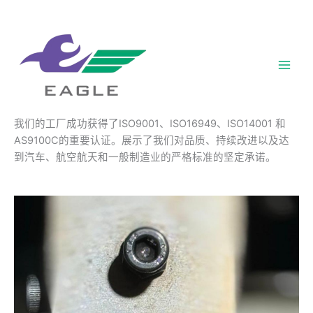
跳
至
内
容
Main
Men
我们的工厂成功获得了ISO9001、ISO16949、ISO14001 和
AS9100C的重要认证。展示了我们对品质、持续改进以及达
到汽车、航空航天和一般制造业的严格标准的坚定承诺。