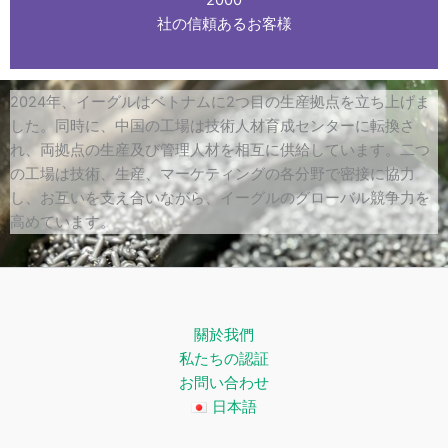
2000
社の信頼あるお客様
2024年、イーグルはベトナムに2つ目の生産拠点を立ち上げま
した。同時に、中国の工場は技術人材育成センターに転換さ
れ、両拠点の生産及び管理人材を相互に供給しています。二つ
の工場は技術、生産、マーケティングの各分野で密接に協力
し、お互いを支え合いながら、イーグルのグローバル競争力を
高めています。
關於我們
私たちの認証
お問い合わせ
日本語