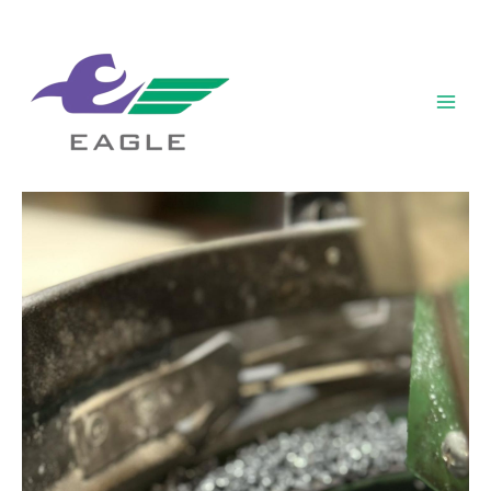
内
容
を
ス
キ
Main
ッ
Men
プ